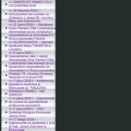
=> SWIATELKO PAMIECI DLA
LYCZAKOWA 2018
=> 18 Sierpnia 2018 r. -
Uroczystosci we Lwowie i w
Zadworzu z okazji 98. rocznicy
Bitwy pod Zadworzem
=> 11 Lipca 2018 r. - Narodowy
Dzien Pamieci Ofiar Ludobojstwa
dokonanego przez ukrainskich
nacjonalistow na obywatelach II
Rzeczypospolitej Polskiej
=> 10 LIPCA 2018 R. - Lipcowe
Spotkanie Klubu TMLiKP-W w
Lezajsku
=> 8 Lipca 2018 r. -
Upamietnienie ofiar z okazji
Narodowego Dnia Pamieci Ofiar
Ludobojstwa dokonanego przez
ukrainskich nacjonalistow na
obywatelach II Rzeczypospolitej
Polskiej i 75. rocznicy Krwawej
Niedzieli na Kresach RP
=> 7 Lipca 2018 r. - Konferencja
popularno-naukowa w
Warszawie pt. "NALEZNA
PRAWDA I PAMIEC - NIE
ZEMSTA"
=> 4 Lipca 2018 r. - Zaproszenie
do Lwowa na upamietnienie
profesorow lwowskich
=> 1 Lipca 2018 r. - XXIV
Swiatowy Kongres Kresowian
Jasna Gora
=> 27 lutego 2018 r. -
Zaproszenie na spotkanie z prof.
dr hab. Janem Zarynem w
Rzeszowie