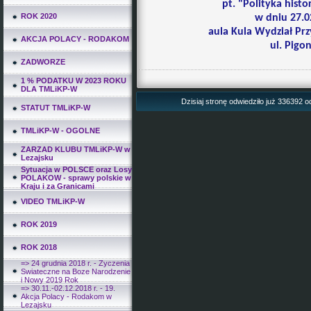
pt. "Polityka hist
ROK 2020
w dniu 27.0
aula Kula Wydział P
AKCJA POLACY - RODAKOM
ul. Pigo
ZADWORZE
1 % PODATKU W 2023 ROKU
DLA TMLiKP-W
Dzisiaj stronę odwiedziło już 336392 o
STATUT TMLiKP-W
TMLiKP-W - OGOLNE
ZARZAD KLUBU TMLiKP-W w
Lezajsku
Sytuacja w POLSCE oraz Losy
POLAKOW - sprawy polskie w
Kraju i za Granicami
VIDEO TMLiKP-W
ROK 2019
ROK 2018
=> 24 grudnia 2018 r. - Zyczenia
Swiateczne na Boze Narodzenie
i Nowy 2019 Rok
=> 30.11.-02.12.2018 r. - 19.
Akcja Polacy - Rodakom w
Lezajsku