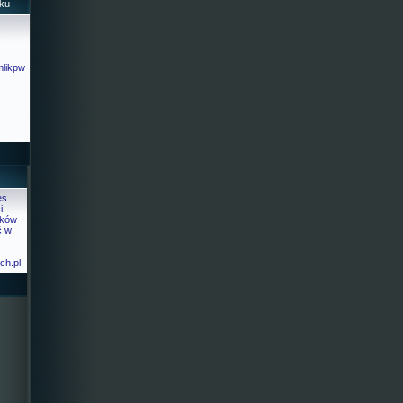
ku
mlikpw
es
i
ików
ć w
ch.pl