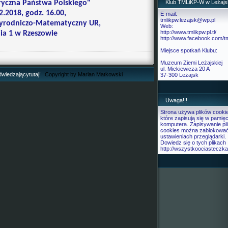
oryczna Państwa Polskiego"
Klub TMLiKP-W w Leżajs
2.2018, godz. 16.00,
E-mail:
tmlikpw.lezajsk@wp.pl
rzyrodniczo-Matematyczny UR,
Web:
http://www.tmlikpw.pl.tl/
nia 1 w Rzeszowie
http://www.facebook.com/t
Miejsce spotkań Klubu:
Muzeum Ziemi Leżajskiej
ul. Mickiewicza 20 A
dwiedzającytutaj!
Copyright by Marian Matkowski
37-300 Leżajsk
Uwaga!!!
Strona używa plików cooki
które zapisują się w pamięc
komputera. Zapisywanie pl
cookies można zablokowa
ustawieniach przeglądarki.
Dowiedz się o tych plikach
http://wszystkoociasteczka