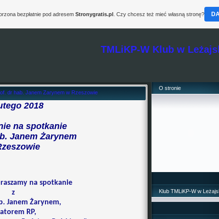
D
worzona bezpłatnie pod adresem
Stronygratis.pl
. Czy chcesz też mieć własną stronę?
TMLiKP-W Klub w Leżajs
O stronie
 prof. dr hab. Janem Zarynem w Rzeszowie
utego 2018
ie na spotkanie
hab. Janem Żarynem
Rzeszowie
praszamy na spotkanie
Klub TMLiKP-W w Leżajs
z
ab. Janem Żarynem,
atorem RP,