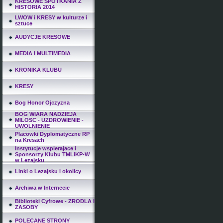
KRESOWE SPOTKANIA Z
HISTORIA 2014
LWOW i KRESY w kulturze i
sztuce
AUDYCJE KRESOWE
MEDIA I MULTIMEDIA
KRONIKA KLUBU
KRESY
Bog Honor Ojczyzna
BOG WIARA NADZIEJA
MILOSC - UZDROWIENIE -
UWOLNIENIE
Placowki Dyplomatyczne RP
na Kresach
Instytucje wspierajace i
Sponsorzy Klubu TMLiKP-W
w Lezajsku
Linki o Lezajsku i okolicy
Archiwa w Internecie
Biblioteki Cyfrowe - ZRODLA I
ZASOBY
POLECANE STRONY