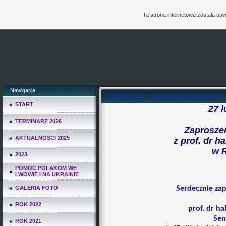
Ta strona internetowa została ut
Nawigacja
27 lutego 2018 r. - Zaproszenie na spotkanie z
START
27 l
TERMINARZ 2026
Zaproszen
AKTUALNOSCI 2025
z prof. dr 
w 
2023
POMOC POLAKOM WE
LWOWIE I NA UKRAINIE
GALERIA FOTO
Serdecznie za
ROK 2022
prof. dr h
Sen
ROK 2021