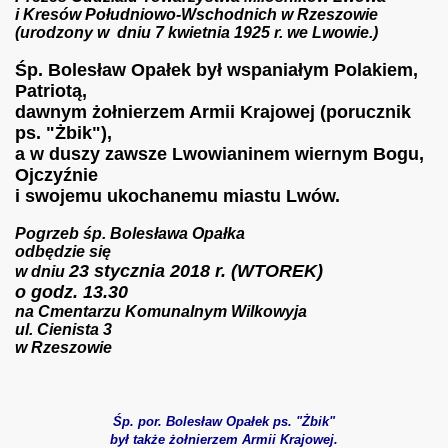
i Kresów Południowo-Wschodnich w Rzeszowie
(urodzony w dniu 7 kwietnia 1925 r. we Lwowie.)
Śp. Bolesław Opałek był wspaniałym Polakiem,
Patriotą,
dawnym żołnierzem Armii Krajowej (porucznik
ps. "Żbik"),
a w duszy zawsze Lwowianinem wiernym Bogu,
A TMLiKP-W
Ojczyźnie
i swojemu ukochanemu miastu Lw
ów.
Pogrzeb śp. Bolesława Opałka
odbędzie się
23 stycznia 2018 r. (WTOREK)
w dniu
o godz. 13.30
ajsku
na Cmentarzu Komunalnym Wilkowyja
ul. Cienista 3
AKOW - sprawy polskie w Kraju i za Granicami
w Rzeszowie
Ś
p. por. Bolesław Opałek ps. "Żbik"
był także żołnierzem Armii Krajowej.