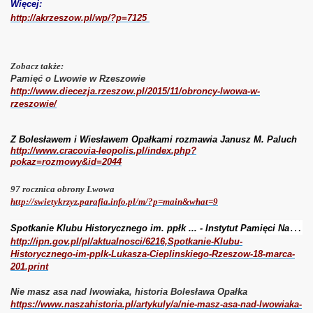
Więcej:
http://akrzeszow.pl/wp/?p=7125
iKP-W W LEZAJSKU
Zobacz także:
E TMLiKP-W w Lezajsku
Pamięć o Lwowie w Rzeszowie
http://www.diecezja.rzeszow.pl/2015/11/obroncy-lwowa-w-
rzeszowie/
IA 2014
Z Bolesławem i Wiesławem Opałkami rozmawia Janusz M. Paluch
http://www.cracovia-leopolis.pl/index.php?
e
pokaz=rozmowy&id=2044
97 rocznica obrony Lwowa
http://swietykrzyz.parafia.info.pl/m/?p=main&what=9
S
potkanie Klubu Historycznego im. ppłk ... - Instytut Pamięci Narodowej
http://ipn.gov.pl/pl/aktualnosci/6216,Spotkanie-Klubu-
Historycznego-im-pplk-Lukasza-Cieplinskiego-Rzeszow-18-marca-
201.print
Nie masz asa nad lwowiaka, historia Bolesława Opałka
https://www.naszahistoria.pl/artykuly/a/nie-masz-asa-nad-lwowiaka-