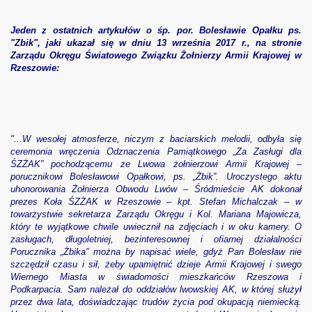
Jeden z ostatnich artykułów o śp. por. Bolesławie Opałku ps.
 Swiateczne na Boze Narodzenie i Nowy 2019 Rok
"Zbik",
jaki ukazał się
w dniu 13 września 2017 r., na stronie
Zarządu Okręgu Światowego Związku Żołnierzy Armii Krajowej w
Rzeszowie:
a Polacy - Rodakom w Lezajsku
YCZAKOWA 2018
osci we Lwowie i w Zadworzu z okazji 98. rocznicy Bitwy po
"...W wesołej atmosferze, niczym z baciarskich melodii, odbyła się
ceremonia wręczenia Odznaczenia Pamiątkowego „Za Zasługi dla
zien Pamieci Ofiar Ludobojstwa dokonanego przez ukrainskic
ŚZŻAK” pochodzącemu ze Lwowa żołnierzowi Armii Krajowej –
porucznikowi Bolesławowi Opałkowi, ps. „Żbik”. Uroczystego aktu
potkanie Klubu TMLiKP-W w Lezajsku
uhonorowania Żołnierza Obwodu Lwów – Śródmieście AK dokonał
prezes Koła ŚZŻAK w Rzeszowie – kpt. Stefan Michalczak – w
towarzystwie sekretarza Zarządu Okręgu i Kol. Mariana Majowicza,
e ofiar z okazji Narodowego Dnia Pamieci Ofiar Ludobojstwa
który te wyjątkowe chwile uwiecznił na zdjęciach i w oku kamery. O
zasługach, długoletniej, bezinteresownej i ofiarnej działalności
ja popularno-naukowa w Warszawie pt. "NALEZNA PRAWDA I
Porucznika „Żbika” można by napisać wiele, gdyż Pan Bolesław nie
szczędził czasu i sił, żeby upamiętnić dzieje Armii Krajowej i swego
Wiernego Miasta w świadomości mieszkańców Rzeszowa i
 do Lwowa na upamietnienie profesorow lwowskich
Podkarpacia. Sam należał do oddziałów lwowskiej AK, w której służył
przez dwa lata, doświadczając trudów życia pod okupacją niemiecką.
wy Kongres Kresowian Jasna Gora