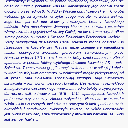
Uczestniczył w wymarszu na pomoc powstańczej Warszawie, lecz nie
dotarł do Stolicy, ponieważ wskutek dekonspiracji jego oddział został
e na spotkanie z prof. dr hab. Janem Zarynem w Rzeszowie
otoczony przez jednostki NKWD w Wesołej pod Przeworskiem. Choroba
wybawiła go od wywózki na Sybir, czego niestety nie zdołał uniknąć
Jego brat, jak też inni akowscy towarzysze broni z lwowskiego
M PRZYJAL USTAWE O PENALIZACJI BANDERYZMU
oddziału. Jako mieszkaniec Wiernego Miasta, pozostawał i pozostaje
wierny historii niegdysiejszej stolicy Galicji, stojąc u kresu swych sił na
 sp. Boleslawa Opalka Prezesa TMLiKP-W w Rzeszowie
straży pamięci o Lwowie i Kresach Południowo-Wschodnich właśnie…
Ślady patriotycznej działalności Pana Bolesława można dostrzec i w
Rzeszowie na kościele Św. Krzyża, gdzie znajduje się pamiątkowa
tablica poświęcona lwowskim profesorom zamordowanym przez
Niemców w lipcu 1941 r., i w Łańcucie, który dzięki staraniom „Żbika”
upamiętnił w postaci tablicy wybitnego dowódcę lwowskiej AK – ppłk.
Bolesława Tomaszewskiego, „Ostrogę”, w końcu zaś w odległej Łubnie,
w której na wiejskim cmentarzu, w żołnierskiej mogile pielęgnowanej od
lat przez Pana Bolesława spoczywają szczątki Jego lwowskiego
przyjaciela – kpr. pchor. Jerzego Horvatha. Bez energii i niezwykłego
zaangażowania rzeszowskiego lwowianina trudno byłoby o żywą pamięć
dla rocznic walk o Lwów z lat 1918 – 1919, upamiętnienie lwowskich
profesorów czy rocznicy zbrodni wołyńskiej. Niebieska wstążeczka
wśród biało-czerwonych kwiatów na uroczystościach patriotycznych,
akowskich i narodowych, świadczyła zawsze, że wśród uczestników
jest lwowski akowiec, stale podkreślający lwowskimi barwami, że Lwów
ZKI BACZYNSKIEJ
jest semper fidelis…