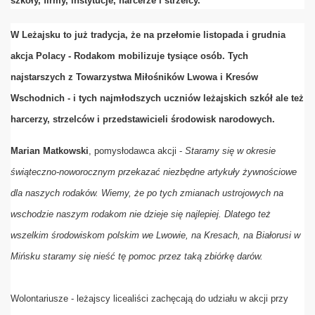
szkoły, firmy, instytucje, harcerze i strzelcy.
W Leżajsku to już tradycja, że na przełomie listopada i grudnia
akcja Polacy - Rodakom mobilizuje tysiące osób. Tych
najstarszych z Towarzystwa Miłośników Lwowa i Kresów
Wschodnich - i tych najmłodszych uczniów leżajskich szkół ale też
A TMLiKP-W
harcerzy, strzelców i przedstawicieli środowisk narodowych.
Marian Matkowski
, pomysłodawca akcji -
Staramy się w okresie
świąteczno-noworocznym przekazać niezbędne artykuły żywnościowe
dla naszych rodaków. Wiemy, że po tych zmianach ustrojowych na
ajsku
wschodzie naszym rodakom nie dzieje się najlepiej. Dlatego też
wszelkim środowiskom polskim we Lwowie, na Kresach, na Białorusi w
AKOW - sprawy polskie w Kraju i za Granicami
Mińsku staramy się nieść tę pomoc przez taką zbiórkę darów.
Wolontariusze - leżajscy licealiści zachęcają do udziału w akcji przy