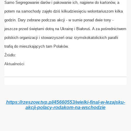
Samo Segregowanie darów i pakowanie ich, najpierw do kartonów, a
e Klubu TMLiKP-W w Lezajsku
potem na samochody zajęło dziś kilkudziesięciu wolontariuszom kilka
godzin. Dary zebrane podczas akcji - w sumie ponad dwie tony -
jeszcze przed świętami dotrą na Ukrainę i Białoruś. A za pośrednictwem
polskich organizacji i stowarzyszeń oraz rzymskokatolickich parafii
trafią do mieszkających tam Polaków.
Źródło:
Aktualności
https://rzeszow.tvp.pl/45660553/wielki-final-w-lezajsku-
akcji-polacy-rodakom-na-wschodzie
ZKI BACZYNSKIEJ