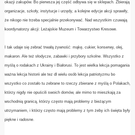
okazji zakupów. Bo pierwsza jej część odbywa się w sklepach. Zbierają
 swiateczno - noworoczne od Zarzadu i Czlonkow Klubu TML
organizacje, szkoły, instytucje i urzędy, a kolejne edycje akcji sprawiły,
TVP 3 Rzeszow z 20. Akcji POLACY-RODAKOM w Lezajsku
że nikogo nie trzeba specjalnie przekonywać. Nad wszystkim czuwają
koordynatorzy akcji: Leżajskie Muzeum i Towarzystwo Kresowe.
nie na FINAL 20. Akcji POLACY-RODAKOM w Lezajsku
zynamy zbiorke da swiateczno - noworocznej "20. Akcji "P
I tak udaje się zebrać trwałą żywność: mąkę, cukier, konserwy, olej,
Kuzniar - I-szy prezes Klubu
makaron. Ale też słodycze, zabawki i przybory szkolne. Wszystko z
myślą o rodakach z Ukrainy i Białorusi. To jest wielka lekcja pomagania
atelko Pamieci dla Cmentarza Lyczakowskiego
ważna lekcja historii ale tez dl wielu osób lekcja patriotyzmu bo
otkanie dotyczace 20. Akcji POLACY-RODAKOM
wszystko co zostało tu zebrane to rzeczy zbierane z myślą o Polakach,
którzy nigdy nie opuścili swoich domów, ale mimo to mieszkają za
branie Czlonkow Klubu TMLiKP-W w Lezajsku
wschodnią granicą, którzy często mają problemy z bieżącym
e Oplatkowe Klubu
utrzymaniem, i którzy często mają problemy z tym żeby ich święta były
piękne i radosne.
acja foto ze Spotkania Klubu TMLiKP-W w Lezajsku
e Spotkania Klubu TMLiKP-W w Lezajsku